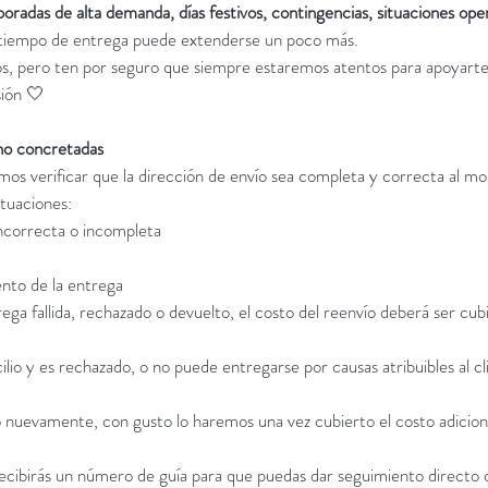
oradas de alta demanda, días festivos, contingencias, situaciones oper
tiempo de entrega puede extenderse un poco más.
os, pero ten por seguro que siempre estaremos atentos para apoyarte
ión 🤍
no concretadas
mos verificar que la dirección de envío sea completa y correcta al m
ituaciones:
incorrecta o incompleta
nto de la entrega
ga fallida, rechazado o devuelto, el costo del reenvío deberá ser cubi
lio y es rechazado, o no puede entregarse por causas atribuibles al cl
o nuevamente, con gusto lo haremos una vez cubierto el costo adicion
ecibirás un número de guía para que puedas dar seguimiento directo 