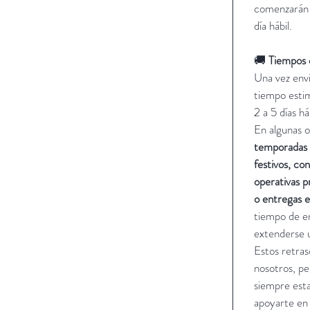
comenzarán a
día hábil.
🚚
Tiempos 
Una vez envi
tiempo esti
2 a 5 días há
En algunas 
temporadas 
festivos, co
operativas p
o entregas e
tiempo de e
extenderse 
Estos retras
nosotros, pe
siempre est
apoyarte en 