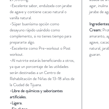
-Excelente sabor, endulzada con jarabe
agar, inulina
de agave y contiene cacao natural o
jarabe de ag
vanilla natural.
-Súper buenísima opción como
Ingrediente
desayuno rápido usándolo como
Cream:
Prot
complemento, si no tienes tiempo para
amaranto, ag
prepararte algo.
agave, cacao 
-Excelente como Pre-workout o Post
natural, jar
workout.
guaran.
-Al nutrirte estarás beneficiando a otros,
ya que un porcentaje de las utilidades
serán destinadas a un Centro de
Rehabilitación de Niñas de 13-18 años de
la Ciudad de Tijuana.
-Libre de químicos y saborizantes
artificiales.
-Ligera.
-Sin gluten.