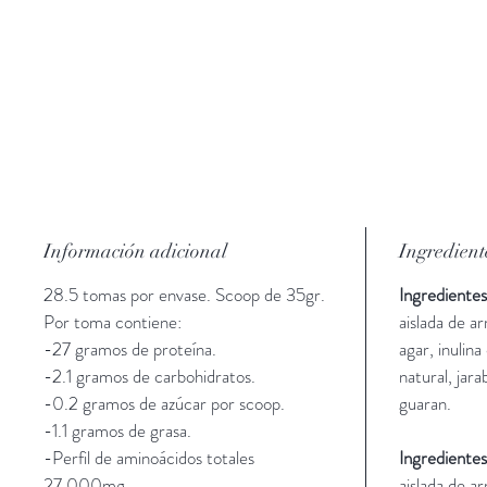
Información adicional
Ingredient
28.5 tomas por envase. Scoop de 35gr.
Ingredientes 
Por toma contiene:
aislada de a
-27 gramos de proteína.
agar, inulina
-2.1 gramos de carbohidratos.
natural, jar
-0.2 gramos de azúcar por scoop.
guaran.
-1.1 gramos de grasa.
-Perfil de aminoácidos totales
Ingrediente
27,000mg.
aislada de a