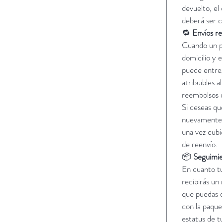
devuelto, el
deberá ser c
🔁
Envíos re
Cuando un pe
domicilio y 
puede entre
atribuibles a
reembolsos d
Si deseas qu
nuevamente,
una vez cubi
de reenvío.
📦
Seguimie
En cuanto tu
recibirás un
que puedas 
con la paque
estatus de t