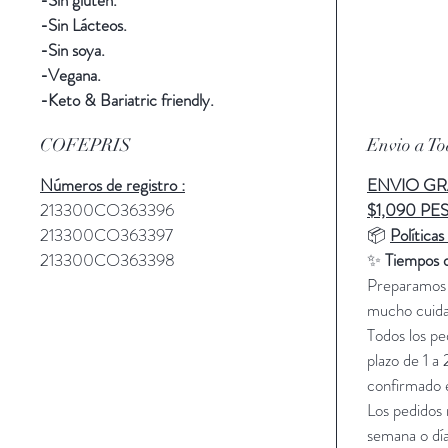
-Sin Lácteos.
-Sin soya.
-Vegana.
-Keto & Bariatric friendly.
COFEPRIS
Envio a T
Números de registro :
ENVIO GRA
213300CO363396
$1,090 PE
213300CO363397
📦
Políticas
213300CO363398
✨
Tiempos 
Preparamos 
mucho cuida
Todos los pe
plazo de 1 a 
confirmado e
Los pedidos 
semana o día