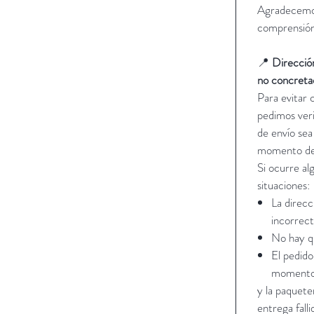
Agradecemo
comprensió
📍
Dirección
no concreta
Para evitar 
pedimos veri
de envío sea
momento de 
Si ocurre al
situaciones:
La direcc
incorrec
No hay qu
El pedido
momento 
y la paquet
entrega fall