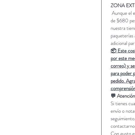
ZONA EXT
Aunque el en
de $680 pe
nuestra tiend
paqueterías 
adicional par
📦 Este cost
por este me
correo) y se
para poder p
pedido. Ag
comprensió
💬 Atención 
Si tienes cu
envío o notas
seguimiento
contactarno
Con gusto e