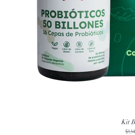
Kit B
Prec
$1,1